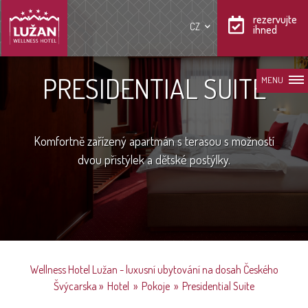
rezervujte
CZ
ihned
PRESIDENTIAL SUITE
MENU
Komfortně zařízený apartmán s terasou s možností
dvou přistýlek a dětské postýlky.
Wellness Hotel Lužan - luxusní ubytování na dosah Českého
Švýcarska
»
Hotel
»
Pokoje
»
Presidential Suite