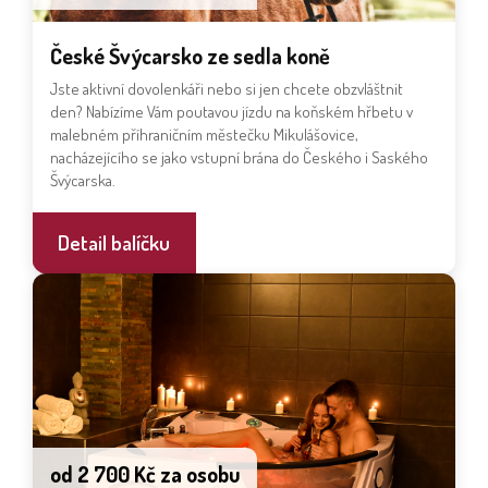
České Švýcarsko ze sedla koně
Jste aktivní dovolenkáři nebo si jen chcete obzvláštnit
den? Nabízíme Vám poutavou jízdu na koňském hřbetu v
malebném příhraničním městečku Mikulášovice,
nacházejícího se jako vstupní brána do Českého i Saského
Švýcarska.
Detail balíčku
od 2 700 Kč za osobu