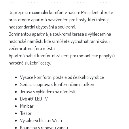
Dopřejte si maximální komfort v našem Presidential Suite –
prostorném apartmá navrženém pro hosty, kteří hledají
nadstandardní ubytování a soukromí.
Dominantou apartmá je soukromá terasa s výhledem na
historické náměstí, kde si můžete vychutnat ranní kávu i
večerní atmosféru města.
Apartmá nabízí komfortní zázemí pro romantické pobyty či
náročné služební cesty.
Vysoce komfortní postele od českého výrobce
Sedací souprava s konferenčním stolkem
Terasa s výhledem na náměstí
Dvě 40
"
LED TV
Minibar
Trezor
Vysokorychlostní Wi-Fi
Koupelna s rohovou vanou