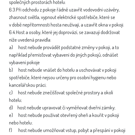
společných prostorách hotelu.
6.3.Při odchodu z pokoje řádně uzavřít vodovodní uzávěry,
zhasnout světla, vypnout elektrické spotřebiče, které se
v době nepřítomnosti hosta neužívají, a uzavřít okna v pokoji.
6.4.Host a osoby, které jej doprovází, se zavazují dodržovat
níže uvedená pravidla:
a) host nebude provádět podstatné změny v pokoji, a to
například přemísťovat vybavení do jiných pokojů, odnášet
vybavení pokoje
b) host nebude vnášet do hotelu a uschovávat v pokoji
spotřebiče, které nejsou určeny pro osobní hygienu nebo
kancelářskou práci;
c) host nebude znečišťovat společné prostory a okolí
hotelu;
d) host nebude upravovat či vyměňovat dveřní zámky;
e) host nebude používat otevřený oheň a kouřit v pokoji
nebo hotelu;
f) host nebude umožňovat vstup, pobyt a přespání v pokoji