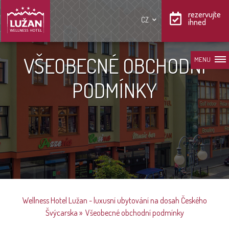
rezervujte
CZ
ihned
VŠEOBECNÉ OBCHODNÍ
MENU
PODMÍNKY
Wellness Hotel Lužan - luxusní ubytování na dosah Českého
Švýcarska
»
Všeobecné obchodní podmínky