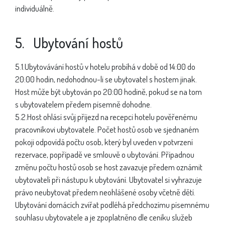
individuálně.
5. Ubytování hostů
5.1.Ubytovávání hostů v hotelu probíhá v době od 14:00 do
20:00 hodin, nedohodnou-li se ubytovatel s hostem jinak.
Host může být ubytován po 20:00 hodině, pokud se na tom
s ubytovatelem předem písemně dohodne.
5.2.Host ohlásí svůj příjezd na recepci hotelu pověřenému
pracovníkovi ubytovatele. Počet hostů osob ve sjednaném
pokoji odpovídá počtu osob, který byl uveden v potvrzení
rezervace, popřípadě ve smlouvě o ubytování. Případnou
změnu počtu hostů osob se host zavazuje předem oznámit
ubytovateli při nástupu k ubytování. Ubytovatel si vyhrazuje
právo neubytovat předem neohlášené osoby včetně dětí.
Ubytování domácích zvířat podléhá předchozímu písemnému
souhlasu ubytovatele a je zpoplatněno dle ceníku služeb