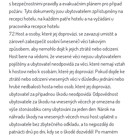
s bezpečnostními pravidly a evakuačním plánem pro případ
požáru. Tyto dokumenty jsou ubytovatelem zpřístupněny na
recepci hotelu, na každém patře hotelu a na vyžádání u
pracovníka recepce hotelu.
7.2.Host a osoby, které jej doprovází, se zavazují umístit a
zároveň zabezpečit osobní (vnesené) věci takovým
způsobem, aby nemohlo dojít k jejich ztrátě nebo odcizení.
Host bere na vědomí, že vnesené věci nejsou ubytovatelem
pojištěny a ubytovatel neodpovídá za věci, které nemají vztah
k hostovi nebo k osobám, které jej doprovází. Pokud dojde ke
ztrátě nebo odcizení vnesených věcí v důsledku jednání nebo
hrubé nedbalosti hosta nebo osob, které jej doprovází,
ubytovatel za případnou škodu neodpovídá. Odpovědnost
ubytovatele za škodu na vnesených věcech je omezena do
výše stonásobku ceny ubytování za jeden den. Nárok na
náhradu škody na vnesených věcech musí host uplatnit u
ubytovatele bez zbytečného odkladu, a to nejpozději do
patnácti dnů po dni, kdy se o škodě dozvěděl. Po marném