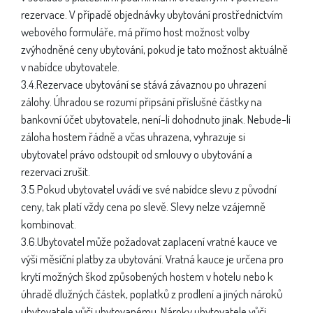
rezervace. V případě objednávky ubytování prostřednictvím
webového formuláře, má přímo host možnost volby
zvýhodněné ceny ubytování, pokud je tato možnost aktuálně
v nabídce ubytovatele.
3.4.Rezervace ubytování se stává závaznou po uhrazení
zálohy. Úhradou se rozumí připsání příslušné částky na
bankovní účet ubytovatele, není-li dohodnuto jinak. Nebude-li
záloha hostem řádně a včas uhrazena, vyhrazuje si
ubytovatel právo odstoupit od smlouvy o ubytování a
rezervaci zrušit.
3.5.Pokud ubytovatel uvádí ve své nabídce slevu z původní
ceny, tak platí vždy cena po slevě. Slevy nelze vzájemně
kombinovat.
3.6.Ubytovatel může požadovat zaplacení vratné kauce ve
výši měsíční platby za ubytování. Vratná kauce je určena pro
krytí možných škod způsobených hostem v hotelu nebo k
úhradě dlužných částek, poplatků z prodlení a jiných nároků
ubytovatele vůči ubytovanému. Nároky ubytovatele vůči