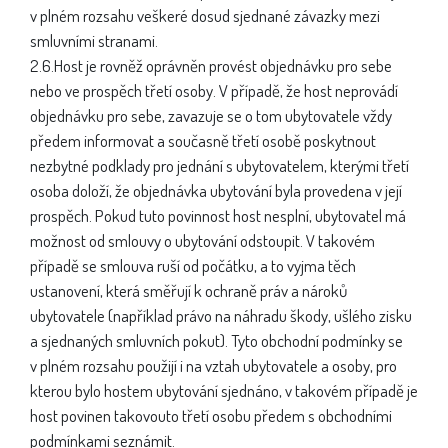
v plném rozsahu veškeré dosud sjednané závazky mezi
smluvními stranami.
2.6.Host je rovněž oprávněn provést objednávku pro sebe
nebo ve prospěch třetí osoby. V případě, že host neprovádí
objednávku pro sebe, zavazuje se o tom ubytovatele vždy
předem informovat a současně třetí osobě poskytnout
nezbytné podklady pro jednání s ubytovatelem, kterými třetí
osoba doloží, že objednávka ubytování byla provedena v její
prospěch. Pokud tuto povinnost host nesplní, ubytovatel má
možnost od smlouvy o ubytování odstoupit. V takovém
případě se smlouva ruší od počátku, a to vyjma těch
ustanovení, která směřují k ochraně práv a nároků
ubytovatele (například právo na náhradu škody, ušlého zisku
a sjednaných smluvních pokut). Tyto obchodní podmínky se
v plném rozsahu použijí i na vztah ubytovatele a osoby, pro
kterou bylo hostem ubytování sjednáno, v takovém případě je
host povinen takovouto třetí osobu předem s obchodními
podmínkami seznámit.