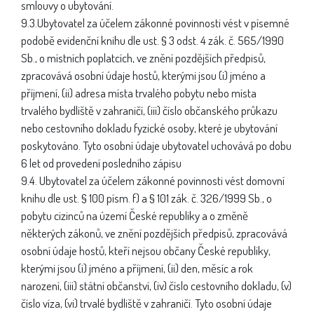
smlouvy o ubytování.
9.3.Ubytovatel za účelem zákonné povinnosti vést v písemné
podobě evidenční knihu dle ust. § 3 odst. 4 zák. č. 565/1990
Sb., o místních poplatcích, ve znění pozdějších předpisů,
zpracovává osobní údaje hostů, kterými jsou (i) jméno a
příjmení, (ii) adresa místa trvalého pobytu nebo místa
trvalého bydliště v zahraničí, (iii) číslo občanského průkazu
nebo cestovního dokladu fyzické osoby, které je ubytování
poskytováno. Tyto osobní údaje ubytovatel uchovává po dobu
6 let od provedení posledního zápisu
9.4. Ubytovatel za účelem zákonné povinnosti vést domovní
knihu dle ust. § 100 písm. f) a § 101 zák. č. 326/1999 Sb., o
pobytu cizinců na území České republiky a o změně
některých zákonů, ve znění pozdějších předpisů, zpracovává
osobní údaje hostů, kteří nejsou občany České republiky,
kterými jsou (i) jméno a příjmení, (ii) den, měsíc a rok
narození, (iii) státní občanství, (iv) číslo cestovního dokladu, (v)
číslo víza, (vi) trvalé bydliště v zahraničí. Tyto osobní údaje