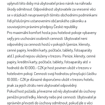
uplynutí této doby má ubytovatel právo nárok na náhradu
škody odmítnout. Odpovědnost ubytovatele za vnesené věci
se v otázkách neupravených těmito obchodními podmínkami
řídí příslušnými ustanoveními občanského zákoníku a
souvisejícími právními předpisy České republiky.
Pro maximální komfort hosta jsou hotelové pokoje vybaveny
sejfy pro uschování osobních cenností. Ubytovatel není
odpovědný za cennosti hostů v pokojích (peníze, klenoty,
cenné papíry, kreditní karty, počítače, tablety, fotoaparáty
atd.), pokud nejsou uloženy v trezoru. Peníze, klenoty, cenné
papíry, kreditní karty, počítače, tablety, fotoaparáty atd. v
hodnotě do 10.000,- CZK je host povinen uložit v trezoru v
hotelovém pokoji. Cennosti svojí hodnotou převyšující částku
10.000,- CZK je důrazně doporučeno uložit v trezoru hotelu,
jinak za jejich ztrátu není ubytovatel odpovědný.
Pokud host požádá, převezme od něj ubytovatel do úschovy
peněžní prostředky, klenoty nebo jiné cennosti. Ubytovatel je
oprávněn převzetí do úschovy odmítnout, pokud jde o věci