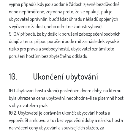
vyjma případů, kdy jsou podané žádosti zjevně bezdůvodné
nebo nepřiměřené, zejména proto, že se opakují, pak je
ubytovatel oprávněn, buď žádat úhradu nákladů spojených
s vyřízením žádosti, nebo odmítne žádosti vyhovět.
9.10.V případě, že by došlo k porušení zabezpečení osobních
údajů a tento případ porušení bude mít za následek vysoké
riziko pro práva a svobody hostů, ubytovatel oznámí toto
porušení hostům bez zbytečného odkladu.
10. Ukončení ubytování
10.1.Ubytování hosta skončí posledním dnem doby, na kterou
byla uhrazena cena ubytování, nedohodne-li se písemně host
s ubytovatelem jinak.
10.2. Ubytovatel je oprávněn ukončit ubytování hosta a
vypovědět smlouvu, a to i bez výpovědní doby a nároku hosta
na vrácení ceny ubytování a souvisejících služeb, za