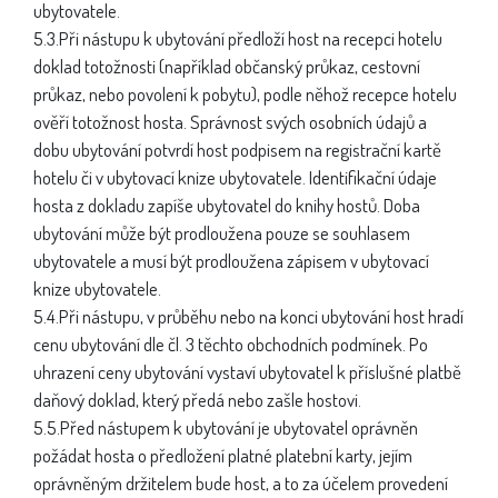
ubytovatele.
5.3.Při nástupu k ubytování předloží host na recepci hotelu
doklad totožnosti (například občanský průkaz, cestovní
průkaz, nebo povolení k pobytu), podle něhož recepce hotelu
ověří totožnost hosta. Správnost svých osobních údajů a
dobu ubytování potvrdí host podpisem na registrační kartě
hotelu či v ubytovací knize ubytovatele. Identifikační údaje
hosta z dokladu zapíše ubytovatel do knihy hostů. Doba
ubytování může být prodloužena pouze se souhlasem
ubytovatele a musí být prodloužena zápisem v ubytovací
knize ubytovatele.
5.4.Při nástupu, v průběhu nebo na konci ubytování host hradí
cenu ubytování dle čl. 3 těchto obchodních podmínek. Po
uhrazení ceny ubytování vystaví ubytovatel k příslušné platbě
daňový doklad, který předá nebo zašle hostovi.
5.5.Před nástupem k ubytování je ubytovatel oprávněn
požádat hosta o předložení platné platební karty, jejím
oprávněným držitelem bude host, a to za účelem provedení