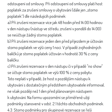
odstoupení od smlouvy. Při odstoupení od smlouvy platí host
poplatek za zrušení smlouvy o ubytování (dále jen „storno
poplatek“) dle následujícíh podmínek:
a) Při zrušení rezervace více jak 48 hodin před 14.00 hodinou
v den nástupu (nástup ve středu, zrušení v pondělí do 14:00)
se neúčtuje žádný storno poplatek.
b) Při zrušení rezervace jeden den před příjezdem je účtován
storno poplatek ve výši ceny 1 noci. V případě zvýhodněných
balíčků je storno poplatek účtován v hodnotě 30 % z ceny
balíčku.
c) Při zrušení rezervace v den nástupu či v případě "no show"
se účtuje storno poplatek ve výši 100 % z ceny pobytu.
Toto neplatí v případě, že host o pozdějším nástupu k
ubytování s dostatečným předstihem ubytovatele informoval,
ne však později než 1 den před plánovaným nástupem
k ubytování. Na formu upozornění se přiměřeně užijí
podmínky stanovené v odst. 2.1 těchto obchodních podmínek.
4.3. Storno podmínky pro skupinové rezervace se řeší