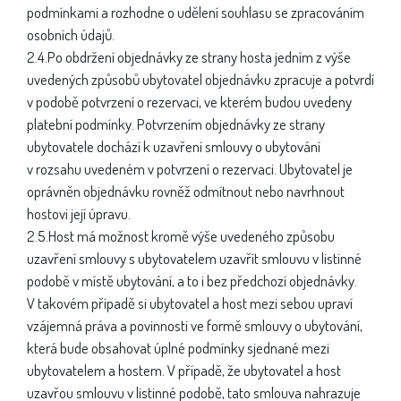
podmínkami a rozhodne o udělení souhlasu se zpracováním
osobních údajů.
2.4.Po obdržení objednávky ze strany hosta jedním z výše
uvedených způsobů ubytovatel objednávku zpracuje a potvrdí
v podobě potvrzení o rezervaci, ve kterém budou uvedeny
platební podmínky. Potvrzením objednávky ze strany
ubytovatele dochází k uzavření smlouvy o ubytování
v rozsahu uvedeném v potvrzení o rezervaci. Ubytovatel je
oprávněn objednávku rovněž odmítnout nebo navrhnout
hostovi její úpravu.
2.5.Host má možnost kromě výše uvedeného způsobu
uzavření smlouvy s ubytovatelem uzavřít smlouvu v listinné
podobě v místě ubytování, a to i bez předchozí objednávky.
V takovém případě si ubytovatel a host mezi sebou upraví
vzájemná práva a povinnosti ve formě smlouvy o ubytování,
která bude obsahovat úplné podmínky sjednané mezi
ubytovatelem a hostem. V případě, že ubytovatel a host
uzavřou smlouvu v listinné podobě, tato smlouva nahrazuje