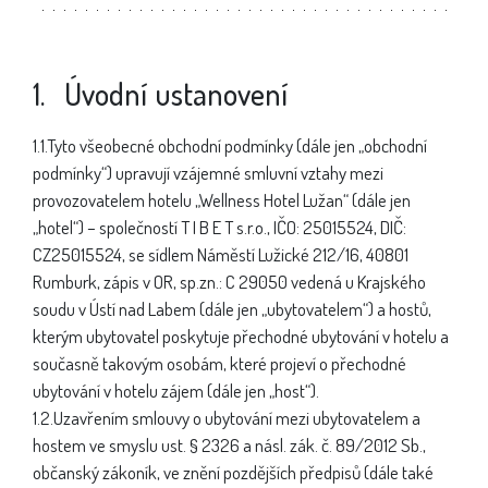
1. Úvodní ustanovení
1.1.Tyto všeobecné obchodní podmínky (dále jen „obchodní
podmínky“) upravují vzájemné smluvní vztahy mezi
provozovatelem hotelu „Wellness Hotel Lužan“ (dále jen
„hotel“) – společností T I B E T s.r.o., IČO: 25015524, DIČ:
CZ25015524, se sídlem Náměstí Lužické 212/16, 40801
Rumburk, zápis v OR, sp.zn.: C 29050 vedená u Krajského
soudu v Ústí nad Labem (dále jen „ubytovatelem“) a hostů,
kterým ubytovatel poskytuje přechodné ubytování v hotelu a
současně takovým osobám, které projeví o přechodné
ubytování v hotelu zájem (dále jen „host“).
1.2.Uzavřením smlouvy o ubytování mezi ubytovatelem a
hostem ve smyslu ust. § 2326 a násl. zák. č. 89/2012 Sb.,
občanský zákoník, ve znění pozdějších předpisů (dále také