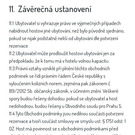
11. Závěrečná ustanovení
11.1. Ubytovatel si vyhrazuje právo ve výjimečných případech
nabídnout hostovi jiné ubytování, než bylo původně sjednáno,
pokud se nijak podstatně neliší od ubytování dle potvrzení
rezervace.
11.2.Ubytovatel může prodloužit hostovi ubytování jen za
předpokladu, že k tomu má v hotelu volnou kapacitu.
11.3.Právní vztahy vzniklé při plnění těchto obchodních
podmínek se řídí právním řádem České republiky s
vyloučením kolizních norem, zejména pak zákonem č.
89/2012 Sb. občanský zákoník, v účinném znění. Veškeré
spory budou řešeny dohodou; pokud se ubytovatel a host
nedohodnou, budou řešeny u Obvodního soudu pro Prahu 5.
11.4.Tyto Obchodní podmínky jsou nedílnou součástí potvrzení
rezervace a tvoří součást smlouvy ve smyslu ust. § 1751 odst. 1
OZ. Host má povinnost se s obchodními podmínkami před