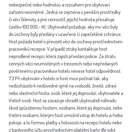
nebezpečné nebo hodnotou a rozsahem pro ubytovací
zařízení neúměrné. Jedná se zejména o peněžní prostředky
či věci (klenoty a jiné cennosti), jejichž hodnota přesahuje
částku 100 000,- Kč. Ubytovatel požaduje, aby mu věci byly
do úschovy byly předány v uzavřené či zapečetěné schránce.
Host požádá hotel o převzetí věcí do úschovy prostřednictvím
pracovníků recepce. V případě ztráty kontaktuje host
neprodleně recepci, která zajistí přivolání policie. Za ztrátu
cenných věcí neumístěných v trezorech nebo nepředaných
pověřenému pracovníkovi hotelu nenese hotel odpovědnost.
7.3.Při ubytování v hotelu si host musí počínat tak, aby
nedocházelo k nedůvodné újmě na svobodě, životě, zdraví
nebo vlastnictví hosta, osob, které jej doprovází, ubytovatele a
třetích osob. Host se zavazuje uhradit ubytovateli náhradu
škod způsobenou hostem, osobami, které jej doprovází, nebo
třetími osobami, kterým host umožnil vstup do hotelu a/nebo
pokoje, a to formou platby v hotovosti na recepci hotelu nebo
z bankovního účtu prostřednictvím platební karty dle odst.