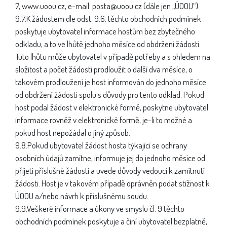
7, www.uoou.cz, e-mail: posta@uoou.cz (dále jen „ÚOOU“).
9.7.K žádostem dle odst. 9.6. těchto obchodních podmínek
poskytuje ubytovatel informace hostům bez zbytečného
odkladu, a to ve lhůtě jednoho měsíce od obdržení žádosti.
Tuto lhůtu může ubytovatel v případě potřeby a s ohledem na
složitost a počet žádostí prodloužit o další dva měsíce, o
takovém prodloužení je host informován do jednoho měsíce
od obdržení žádosti spolu s důvody pro tento odklad. Pokud
host podal žádost v elektronické formě, poskytne ubytovatel
informace rovněž v elektronické formě, je-li to možné a
pokud host nepožádal o jiný způsob.
9.8.Pokud ubytovatel žádost hosta týkající se ochrany
osobních údajů zamítne, informuje jej do jednoho měsíce od
přijetí příslušné žádosti a uvede důvody vedoucí k zamítnutí
žádosti. Host je v takovém případě oprávněn podat stížnost k
ÚOOU a/nebo návrh k příslušnému soudu.
9.9.Veškeré informace a úkony ve smyslu čl. 9 těchto
obchodních podmínek poskytuje a činí ubytovatel bezplatně,