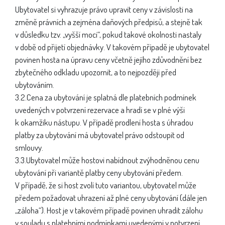
Ubytovatel si vyhrazuje právo upravit ceny v závislosti na
změně právních a zejména daňových předpisů, a stejně tak
v důsledku tzv. „vyšší moci“, pokud takové okolnosti nastaly
v době od přijetí objednávky. V takovém případě je ubytovatel
povinen hosta na úpravu ceny včetně jejího zdůvodnění bez
zbytečného odkladu upozornit, a to nejpozději před
ubytováním.
3.2.Cena za ubytování je splatná dle platebních podmínek
uvedených v potvrzení rezervace a hradí se v plné výši
k okamžiku nástupu. V případě prodlení hosta s úhradou
platby za ubytování má ubytovatel právo odstoupit od
smlouvy.
3.3.Ubytovatel může hostovi nabídnout zvýhodněnou cenu
ubytování při variantě platby ceny ubytování předem.
V případě, že si host zvolí tuto variantou, ubytovatel může
předem požadovat uhrazení až plné ceny ubytování (dále jen
„záloha“). Host je v takovém případě povinen uhradit zálohu
v souladu s platebními podmínkami uvedenými v potvrzení