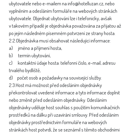
ubytovatele nebo e-mailem na info@hotelluzan.cz, nebo
vyplněním a odesláním formuláře na webových stránkách
ubytovatele. Objednat ubytování lze i telefonicky, avšak
v takovém případě je objednávka považována za přijatou až
po jejím následném písemném potvrzení ze strany hosta.
2.2.Objednávka musí obsahovat následující informace:
a) jméno a příjmení hosta,
b) termín ubytování,
c) kontaktní údaje hosta: telefonní číslo, e-mail, adresu
trvalého bydliště,
d) počet osob a požadavky na související služby.
2.3.Host má možnost před odesláním objednávky
překontrolovat uvedené informace a tyto informace doplnit
nebo změnit před odesláním objednávky. Odesláním
objednávky uděluje host souhlas s použitím komunikačních
prostředků na dálku při uzavírání smlouvy. Před odesláním
objednávky prostřednictvím formuláře na webových
stránkách host potvrdí, že se seznámil s těmito obchodními