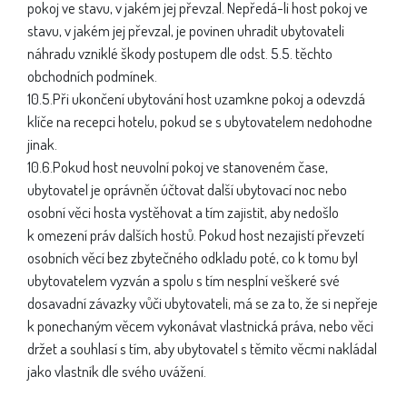
pokoj ve stavu, v jakém jej převzal. Nepředá-li host pokoj ve
stavu, v jakém jej převzal, je povinen uhradit ubytovateli
náhradu vzniklé škody postupem dle odst. 5.5. těchto
obchodních podmínek.
10.5.Při ukončení ubytování host uzamkne pokoj a odevzdá
klíče na recepci hotelu, pokud se s ubytovatelem nedohodne
jinak.
10.6.Pokud host neuvolní pokoj ve stanoveném čase,
ubytovatel je oprávněn účtovat další ubytovací noc nebo
osobní věci hosta vystěhovat a tím zajistit, aby nedošlo
k omezení práv dalších hostů. Pokud host nezajistí převzetí
osobních věcí bez zbytečného odkladu poté, co k tomu byl
ubytovatelem vyzván a spolu s tím nesplní veškeré své
dosavadní závazky vůči ubytovateli, má se za to, že si nepřeje
k ponechaným věcem vykonávat vlastnická práva, nebo věci
držet a souhlasí s tím, aby ubytovatel s těmito věcmi nakládal
jako vlastník dle svého uvážení.