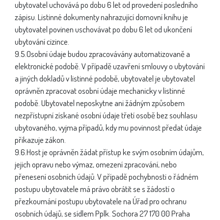
ubytovatel uchovává po dobu 6 let od provedení posledního
zápisu. Listinné dokumenty nahrazující domovní knihu je
ubytovatel povinen uschovávat po dobu 6 let od ukončení
ubytování cizince.
9.5.Osobní údaje budou zpracovávány automatizovaně a
elektronické podobě. V případě uzavření smlouvy o ubytování
a jiných dokladů v listinné podobě, ubytovatel je ubytovatel
oprávněn zpracovat osobní údaje mechanicky v listinné
podobě. Ubytovatel neposkytne ani žádným způsobem
nezpřístupní získané osobní údaje třetí osobě bez souhlasu
ubytovaného, vyjma případů, kdy mu povinnost předat údaje
přikazuje zákon.
9.6.Host je oprávněn žádat přístup ke svým osobním údajům,
jejich opravu nebo výmaz, omezení zpracování, nebo
přenesení osobních údajů. V případě pochybnosti o řádném
postupu ubytovatele má právo obrátit se s žádostí o
přezkoumání postupu ubytovatele na Úřad pro ochranu
osobních údajů, se sídlem Pplk. Sochora 27 170 00 Praha