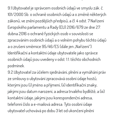
9.1.Ubytovatel je správcem osobních údajů ve smyslu zák. č.
101/2000 Sb. o ochraně osobních údajů a o změně některých
zákonů, ve znění pozdějších předpisů, a čl. 4 odst. 7 Nařízení
Evropského parlamentu a Rady (EU) 2016/679 ze dne 27.
dubna 2016 o ochraně fyzických osob v souvislosti se
zpracováním osobních údajů a o volném pohybu těchto údajů
a o zrušení směrnice 95/46/ES (dále jen „Nařízení“).
Identifikační a kontaktní údaje ubytovatele jako správce
osobních údajů jsou uvedeny v odst. 1.1. těchto obchodních
podmínek.
9.2.Ubytovatel za účelem sjednávání, plnění a vymáhání práv
ze smlouvy o ubytování zpracovává osobní údaje hostů,
kterými jsou (i) jméno a příjmení, (ii) identifikační znaky,
jakými jsou datum narození, a adresa trvalého bydliště, a (iii)
kontaktní údaje, jakými jsou korespondenční adresa,
telefonní číslo a e-mailová adresa. Tyto osobní údaje
ubytovatel uchovává po dobu 3 let od ukončení plnění