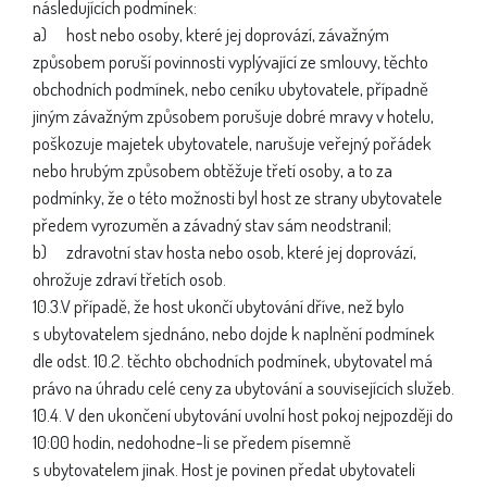
následujících podmínek:
a) host nebo osoby, které jej doprovází, závažným
způsobem poruší povinnosti vyplývající ze smlouvy, těchto
obchodních podmínek, nebo ceníku ubytovatele, případně
jiným závažným způsobem porušuje dobré mravy v hotelu,
poškozuje majetek ubytovatele, narušuje veřejný pořádek
nebo hrubým způsobem obtěžuje třetí osoby, a to za
podmínky, že o této možnosti byl host ze strany ubytovatele
předem vyrozuměn a závadný stav sám neodstranil;
b) zdravotní stav hosta nebo osob, které jej doprovází,
ohrožuje zdraví třetích osob.
10.3.V případě, že host ukončí ubytování dříve, než bylo
s ubytovatelem sjednáno, nebo dojde k naplnění podmínek
dle odst. 10.2. těchto obchodních podmínek, ubytovatel má
právo na úhradu celé ceny za ubytování a souvisejících služeb.
10.4. V den ukončení ubytování uvolní host pokoj nejpozději do
10:00 hodin, nedohodne-li se předem písemně
s ubytovatelem jinak. Host je povinen předat ubytovateli