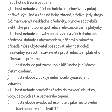
nebo hotelu třetím osobám;
g) host nebude vnášet do hotelu a uschovávat v pokoji
hořlavé, výbušné a zápalné látky, zbraně, střelivo, jedy, drogy
(vč. marihuany), neskladné předměty, plynové spotřebiče,
elektrické přímotopné spotřebiče, elektrické varné plotýnky;
h) host nebude chovat v pokoji zvířata všech druhů bez
předchozí dohody s ubytovatelem, přičemž v takovém
případě může ubytovatel požadovat, aby host doložil
nezávadný zdravotní stav zvířete prostřednictvím platného
očkovacího průkazu;
i) host nebude pořizovat kopie klíčů nebo je půjčovat
třetím osobám;
j) host nebude z pokoje nebo hotelu vynášet jeho
vybavení;
k) host nebude provádět zásahy do rozvodů elektřiny,
vody, datových sítí a ústředního topení;
l) host nebude uvádět adresu hotelu jako místo svého
podnikání nebo trvalého bydliště;