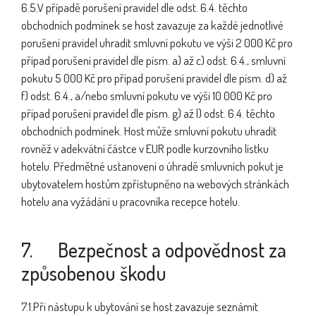
6.5.V případě porušení pravidel dle odst. 6.4. těchto
obchodních podmínek se host zavazuje za každé jednotlivé
porušení pravidel uhradit smluvní pokutu ve výši 2 000 Kč pro
případ porušení pravidel dle písm. a) až c) odst. 6.4., smluvní
pokutu 5 000 Kč pro případ porušení pravidel dle písm. d) až
f) odst. 6.4., a/nebo smluvní pokutu ve výši 10 000 Kč pro
případ porušení pravidel dle písm. g) až l) odst. 6.4. těchto
obchodních podmínek. Host může smluvní pokutu uhradit
rovněž v adekvátní částce v EUR podle kurzovního lístku
hotelu. Předmětné ustanovení o úhradě smluvních pokut je
ubytovatelem hostům zpřístupněno na webových stránkách
hotelu ana vyžádání u pracovníka recepce hotelu.
7. Bezpečnost a odpovědnost za
způsobenou škodu
7.1.Při nástupu k ubytování se host zavazuje seznámit