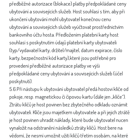
předběžné autorizace (blokace) platby předpokládané ceny
ubytování a souvisejících služeb. Host souhlasí s tím, aby při
ukončení ubytování mohl ubytovatel konečnou cenu
ubytování a souvisejících služeb vyúčtovat prostřednictvím
bankovního účtu hosta. Předložením platební karty host
souhlasí s poskytnutím údajů platební karty ubytovateli
(typ/vydavatel karty, držitel/majitel, datum expirace, číslo
karty, bezpečnostní kód karty),které jsou potřebné pro
provedení předběžné autorizace platby ve výši
předpokládané ceny ubytování a souvisejících služeb (účel
poskytnutí).
5.6.Při nástupu k ubytování ubytovatel předá hostovi klíče od
pokoje, resp. magnetickou či čipovou kartu (dále jen „klíče“).
Ztrátu klíčů je host povinen bez zbytečného odkladu oznámit
ubytovateli. Klíče jsou majetkem ubytovatele a při jejich ztrátě
je host povinen uhradit náklady, které bude ubytovatel nucen
vynaložit na odstranění následků ztráty klíčů. Host bere na
vědomí, že nesmí umožnit užití klíčů třetím osobám, na které