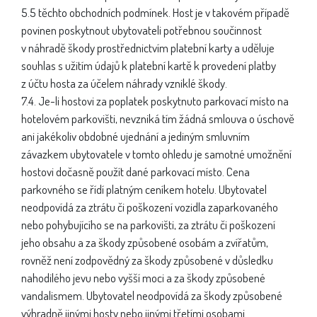
5.5 těchto obchodních podmínek. Host je v takovém případě
povinen poskytnout ubytovateli potřebnou součinnost
v náhradě škody prostřednictvím platební karty a uděluje
souhlas s užitím údajů k platební kartě k provedení platby
z účtu hosta za účelem náhrady vzniklé škody.
7.4. Je-li hostovi za poplatek poskytnuto parkovací místo na
hotelovém parkovišti, nevzniká tím žádná smlouva o úschově
ani jakékoliv obdobné ujednání a jediným smluvním
závazkem ubytovatele v tomto ohledu je samotné umožnění
hostovi dočasně použít dané parkovací místo. Cena
parkovného se řídí platným ceníkem hotelu. Ubytovatel
neodpovídá za ztrátu či poškození vozidla zaparkovaného
nebo pohybujícího se na parkovišti, za ztrátu či poškození
jeho obsahu a za škody způsobené osobám a zvířatům,
rovněž není zodpovědný za škody způsobené v důsledku
nahodilého jevu nebo vyšší moci a za škody způsobené
vandalismem. Ubytovatel neodpovídá za škody způsobené
výhradně jinými hosty nebo jinými třetími osobami.