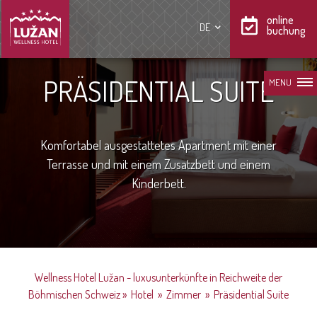
online
DE
buchung
PRÄSIDENTIAL SUITE
MENU
Komfortabel ausgestattetes Apartment mit einer
Terrasse und mit einem Zusatzbett und einem
Kinderbett.
Wellness Hotel Lužan - luxusunterkünfte in Reichweite der
Böhmischen Schweiz
»
Hotel
»
Zimmer
»
Präsidential Suite