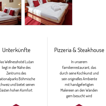
Unterkünfte
Pizzeria & Steakhouse
Das Wellnesshotel Lužan
In unserem
liegt in der Nähe des
Familienrestaurant, das
Zentrums des
durch seine Kochkunst und
ationalparks Böhmische
sein originelles Ambiente
chweiz und bietet seinen
mit handgefertigten
Gästen hohen Komfort.
Malereien an den Wänden
gern besucht wird