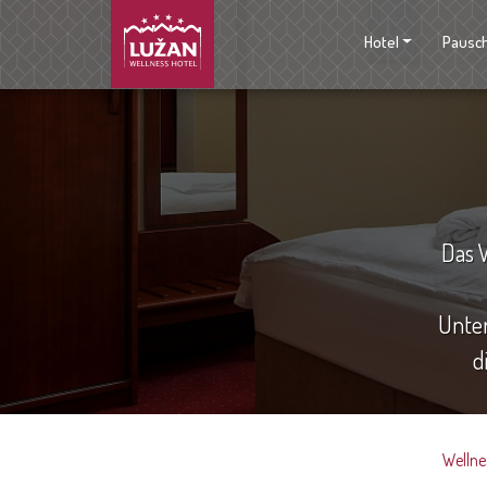
Hotel
Pausc
Das 
Unter
d
Wellne