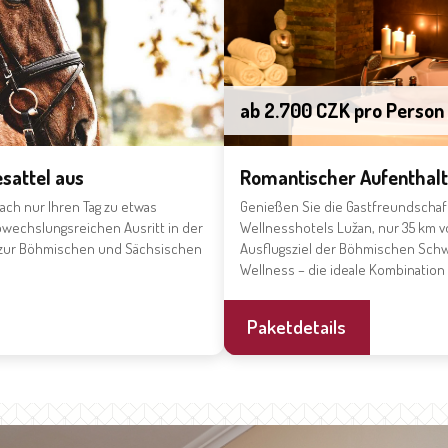
ab 2.700 CZK pro Person
sattel aus
Romantischer Aufenthalt 
ach nur Ihren Tag zu etwas
Genießen Sie die Gastfreundscha
wechslungsreichen Ausritt in der
Wellnesshotels Lužan, nur 35 km 
or zur Böhmischen und Sächsischen
Ausflugsziel der Böhmischen Schw
Wellness – die ideale Kombination 
Paketdetails