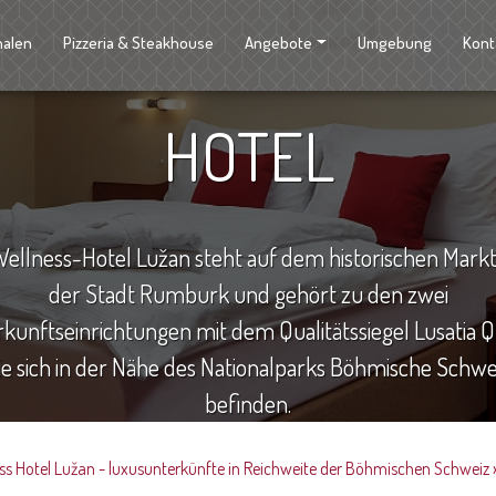
halen
Pizzeria & Steakhouse
Angebote
Umgebung
Kont
HOTEL
Wellness-Hotel Lužan steht auf dem historischen Markt
der Stadt Rumburk und gehört zu den zwei
kunftseinrichtungen mit dem Qualitätssiegel Lusatia Qu
ie sich in der Nähe des Nationalparks Böhmische Schwe
befinden.
ss Hotel Lužan - luxusunterkünfte in Reichweite der Böhmischen Schweiz