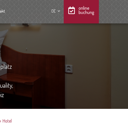
online
akt
DE
buchung
platz
ality,
iz
»
Hotel