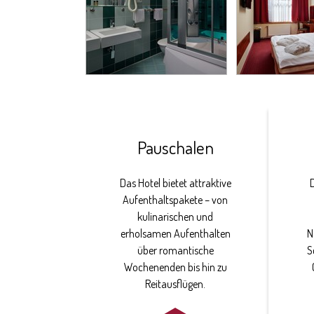
Pauschalen
Das Hotel bietet attraktive
Aufenthaltspakete – von
kulinarischen und
erholsamen Aufenthalten
N
über romantische
S
Wochenenden bis hin zu
Reitausflügen.