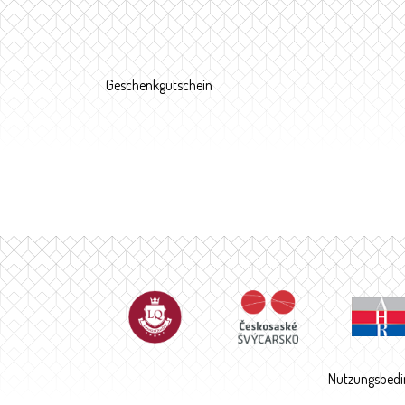
Geschenkgutschein
Nutzungsbed