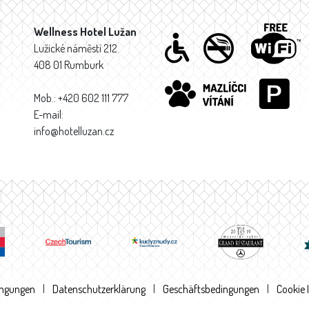
Wellness Hotel Lužan
Lužické náměstí 212
408 01 Rumburk
Mob.: +420 602 111 777
E-mail:
info@hotelluzan.cz
ingungen
|
Datenschutzerklärung
|
Geschäftsbedingungen
|
Cookie 