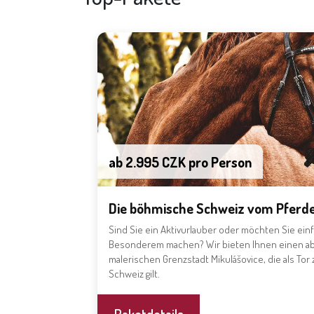
ab 2.995 CZK pro Person
Die böhmische Schweiz vom Pferde
Sind Sie ein Aktivurlauber oder möchten Sie einf
Besonderem machen? Wir bieten Ihnen einen ab
malerischen Grenzstadt Mikulášovice, die als T
Schweiz gilt.
Paketdetails