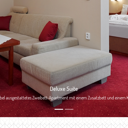
Deluxe Suite
el ausgestattetes Zweibett-Apartment mit einem Zusatzbett und einem K