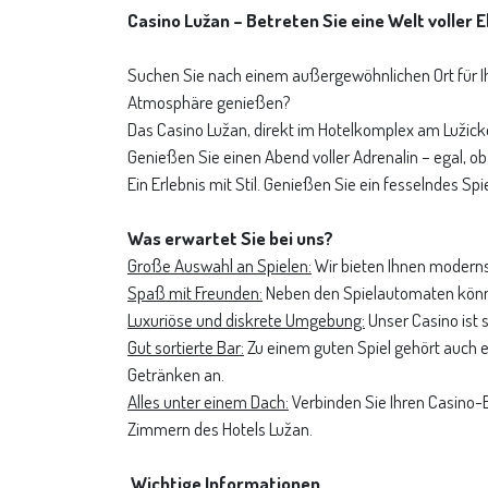
Casino Lužan – Betreten Sie eine Welt voller
Suchen Sie nach einem außergewöhnlichen Ort für Ih
Atmosphäre genießen?
Das Casino Lužan, direkt im Hotelkomplex am Lužické
Genießen Sie einen Abend voller Adrenalin – egal, ob
Ein Erlebnis mit Stil. Genießen Sie ein fesselndes S
Was erwartet Sie bei uns?
Große Auswahl an Spielen:
Wir bieten Ihnen modernst
Spaß mit Freunden:
Neben den Spielautomaten können 
Luxuriöse und diskrete Umgebung:
Unser Casino ist 
Gut sortierte Bar:
Zu einem guten Spiel gehört auch e
Getränken an.
Alles unter einem Dach:
Verbinden Sie Ihren Casino-
Zimmern des Hotels Lužan.
Wichtige Informationen