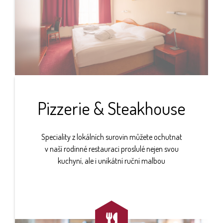
Pizzerie & Steakhouse
Speciality z lokálních surovin můžete ochutnat
v naší rodinné restauraci proslulé nejen svou
kuchyní, ale i unikátní ruční malbou
