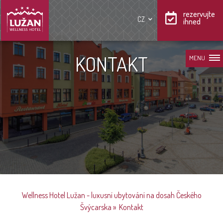
rezervujte
CZ
ihned
KONTAKT
MENU
Wellness Hotel Lužan - luxusní ubytování na dosah Českého
Švýcarska
»
Kontakt