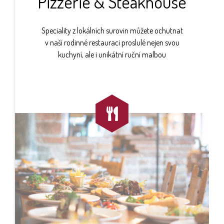
Pizzerie & Steakhouse
Speciality z lokálních surovin můžete ochutnat
v naší rodinné restauraci proslulé nejen svou
kuchyní, ale i unikátní ruční malbou
