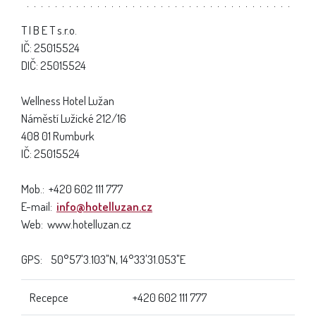
T I B E T s.r.o.
IČ: 25015524
DIČ: 25015524
Wellness Hotel Lužan
Náměstí Lužické 212/16
408 01 Rumburk
IČ: 25015524
Mob.: +420 602 111 777
E-mail:
info@hotelluzan.cz
Web: www.hotelluzan.cz
GPS: 50°57'3.103"N, 14°33'31.053"E
Recepce
+420 602 111 777