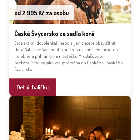
od 2 995 Kč za osobu
České Švýcarsko ze sedla koně
Jste aktivní dovolenkáři nebo si jen chcete obzvláštnit
den? Nabízíme Vám poutavou jízdu na koňském hřbetu v
malebném příhraničním městečku Mikulášovice,
nacházejícího se jako vstupní brána do Českého i Saského
Švýcarska.
Detail balíčku