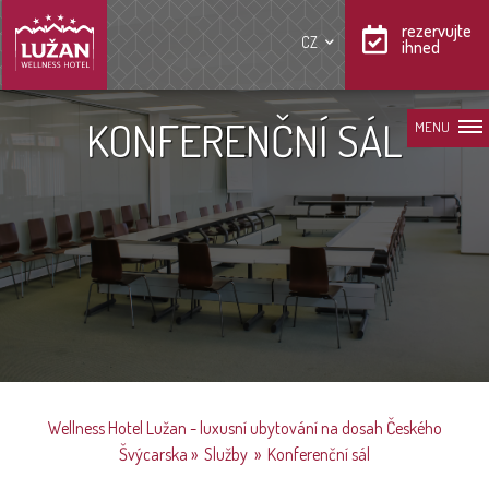
rezervujte
CZ
ihned
KONFERENČNÍ SÁL
MENU
Wellness Hotel Lužan - luxusní ubytování na dosah Českého
Švýcarska
»
Služby
»
Konferenční sál