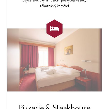
Švýcarsko. Svým hostům poskytuje vysoký
zákaznický komfort

Pizzerie & Steakhouse