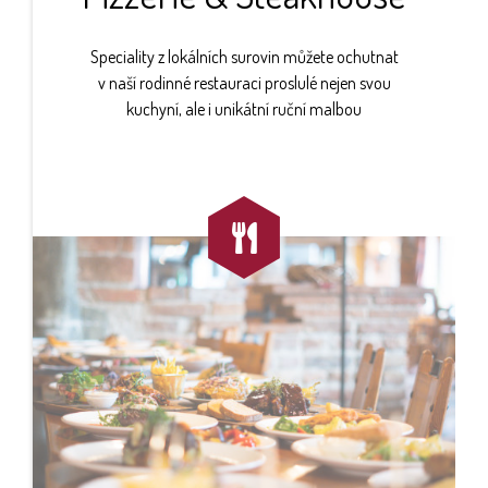
Speciality z lokálních surovin můžete ochutnat
v naší rodinné restauraci proslulé nejen svou
kuchyní, ale i unikátní ruční malbou
