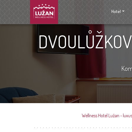
Hotel
DVOULŮŽKOVÝ
Komf
Wellness Hotel Lužan - lux