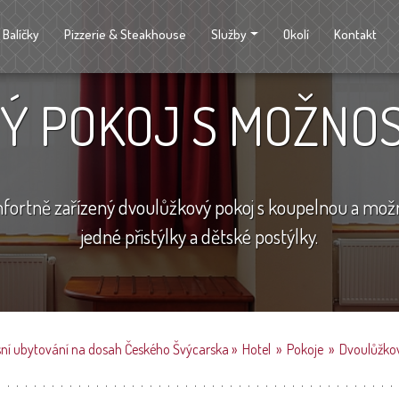
Balíčky
Pizzerie & Steakhouse
Služby
Okolí
Kontakt
 POKOJ S MOŽNOS
ortně zařízený dvoulůžkový pokoj s koupelnou a mož
jedné přistýlky a dětské postýlky.
usní ubytování na dosah Českého Švýcarska
»
Hotel
»
Pokoje
»
Dvoulůžkov