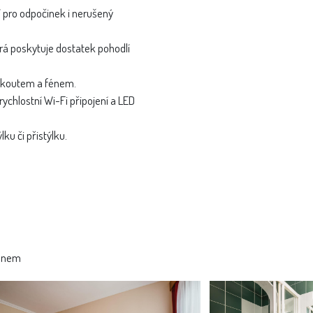
 pro odpočinek i nerušený
erá poskytuje dostatek pohodlí
m koutem a fénem.
orychlostní Wi-Fi připojení a LED
ku či přistýlku.
fénem