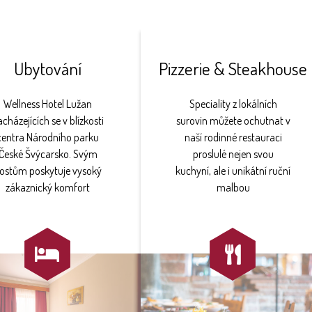
Ubytování
Pizzerie & Steakhouse
Wellness Hotel Lužan
Speciality z lokálních
cházejících se v blízkosti
surovin můžete ochutnat v
centra Národního parku
naší rodinné restauraci
České Švýcarsko. Svým
proslulé nejen svou
ostům poskytuje vysoký
kuchyní, ale i unikátní ruční
zákaznický komfort
malbou

