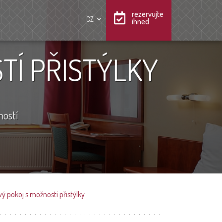
rezervujte
CZ
ihned
TÍ PŘISTÝLKY
ností
ý pokoj s možností přistýlky