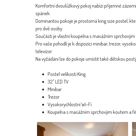
Komfortní dvoulůžkový pokoj nabízí příjemné zázemí
spánek.
Dominantou pokoje je prostorná king size postel, kt
pro dvě osoby.
Součástí je vlastní koupelna s masážním sprchový
Pro vaše pohodlí je k dispozici minibar, trezor, vysok
televizor.
Na vyžádání lze do pokoje umístit také dětskou postýl
Postel velikosti King
32" LED TV
Minibar
Trezor
Vysokorychlostní Wi-Fi
Koupelna s masážním sprchovým koutem a 