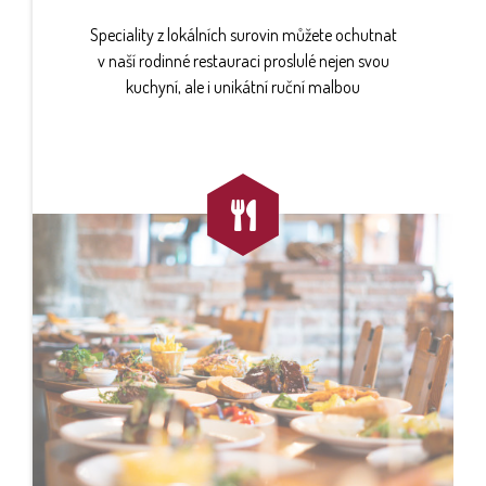
Speciality z lokálních surovin můžete ochutnat
v naší rodinné restauraci proslulé nejen svou
kuchyní, ale i unikátní ruční malbou
