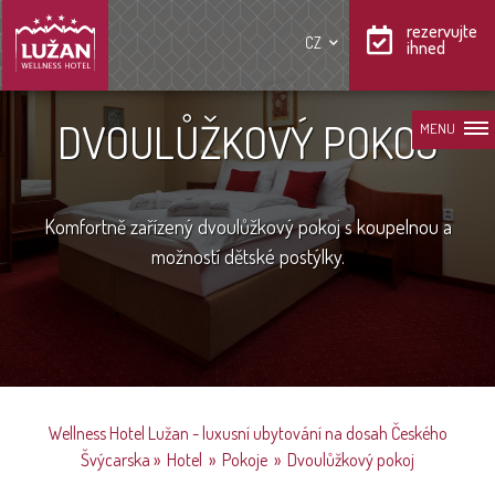
rezervujte
CZ
ihned
DVOULŮŽKOVÝ POKOJ
MENU
Komfortně zařízený dvoulůžkový pokoj s koupelnou a
možností dětské postýlky.
Wellness Hotel Lužan - luxusní ubytování na dosah Českého
Švýcarska
»
Hotel
»
Pokoje
»
Dvoulůžkový pokoj