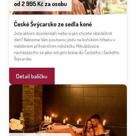
od 2 995 Kč za osobu
České Švýcarsko ze sedla koně
Jste aktivní dovolenkáři nebo si jen chcete obzvláštnit
den? Nabízíme Vám poutavou jízdu na koňském hřbetu v
malebném příhraničním městečku Mikulášovice,
nacházejícího se jako vstupní brána do Českého i Saského
Švýcarska.
Detail balíčku