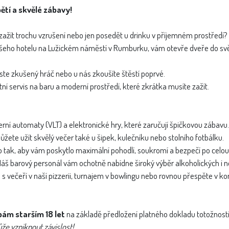
ětí a skvělé zábavy!
zažít trochu vzrušení nebo jen posedět u drinku v příjemném prostředí?
šeho hotelu na Lužickém náměstí v Rumburku, vám otevře dveře do svě
 jste zkušený hráč nebo u nás zkoušíte štěstí poprvé.
ktní servis na baru a moderní prostředí, které zkrátka musíte zažít.
rní automaty (VLT) a elektronické hry, které zaručují špičkovou zábavu.
žete užít skvělý večer také u šipek, kulečníku nebo stolního fotbálku.
 tak, aby vám poskytlo maximální pohodlí, soukromí a bezpečí po celou
í. Náš barový personál vám ochotně nabídne široký výběr alkoholických i 
s večeří v naší pizzerii, turnajem v bowlingu nebo rovnou přespěte v ko
ám starším 18 let
na základě předložení platného dokladu totožnosti
ůže vzniknout závislost!