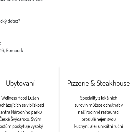
ický dotaz?
z
/16, Rumburk
Ubytování
Pizzerie & Steakhouse
Wellness Hotel Lužan
Speciality z lokálních
cházejících se v blízkosti
surovin můžete ochutnat v
centra Národního parku
naší rodinné restauraci
České Švýcarsko. Svým
proslulé nejen svou
ostům poskytuje vysoký
kuchyní, ale i unikátní ruční