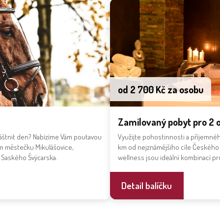
od 2 700 Kč za osobu
Zamilovaný pobyt pro 2 
láštnit den? Nabízíme Vám poutavou
Využijte pohostinnosti a příjemné
m městečku Mikulášovice,
km od nejznámějšího cíle Českého Š
i Saského Švýcarska.
wellness jsou ideální kombinací pr
Detail balíčku