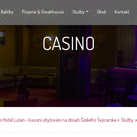
Balíčky
Pizzerie & Steakhouse
Služby
Okolí
Kontakt
CASINO
s Hotel Lužan - luxusní ubytování na dosah Českého Švýcarska
»
Služby