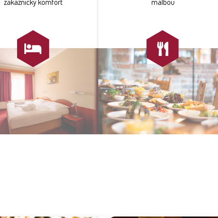
zákaznický komfort
malbou

