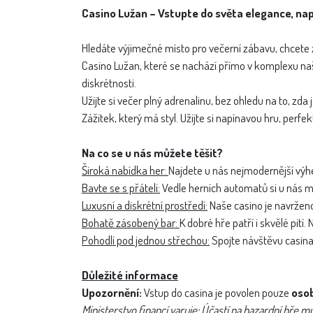
Casino Lužan – Vstupte do světa elegance, nap
Hledáte výjimečné místo pro večerní zábavu, chcete 
Casino Lužan, které se nachází přímo v komplexu na
diskrétnosti.
Užijte si večer plný adrenalinu, bez ohledu na to, zda
Zážitek, který má styl. Užijte si napínavou hru, perfe
Na co se u nás můžete těšit?
Široká nabídka her:
Najdete u nás nejmodernější výhe
Bavte se s přáteli:
Vedle herních automatů si u nás mů
Luxusní a diskrétní prostředí:
Naše casino je navrženo
Bohatě zásobený bar:
K dobré hře patří i skvělé pit
Pohodlí pod jednou střechou:
Spojte návštěvu casina 
Důležité informace
Upozornění:
Vstup do casina je povolen pouze
osob
Ministerstvo financí varuje: Účastí na hazardní hře m