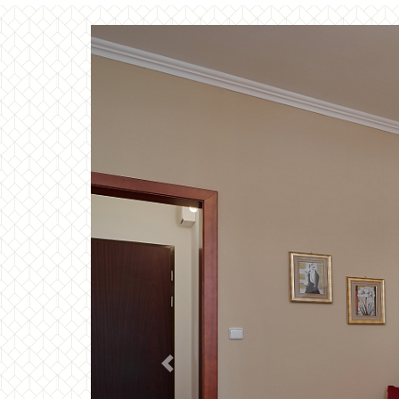
Previous