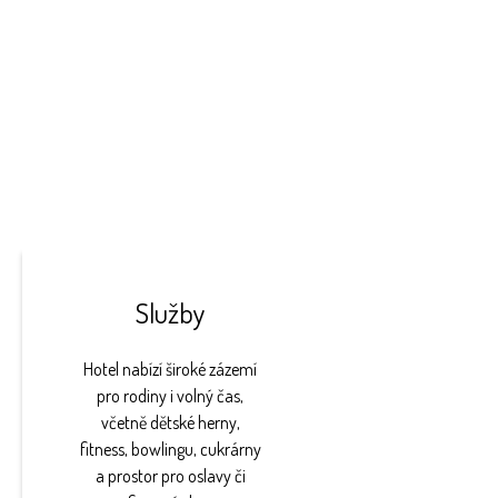
Služby
Hotel nabízí široké zázemí
pro rodiny i volný čas,
včetně dětské herny,
fitness, bowlingu, cukrárny
a prostor pro oslavy či